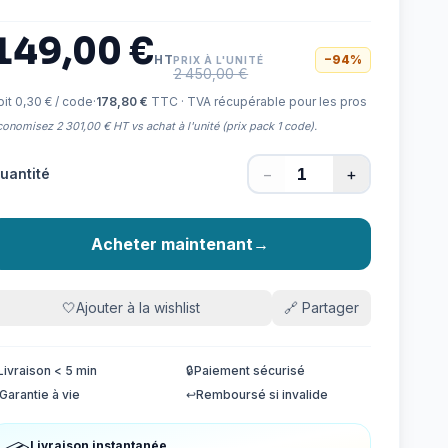
149,00 €
HT
−
94
%
PRIX À L'UNITÉ
2 450,00 €
oit 0,30 € / code
·
178,80 €
TTC · TVA récupérable pour les pros
onomisez 2 301,00 € HT vs achat à l'unité (prix pack 1 code).
−
+
uantité
Acheter maintenant
→
🤍
Ajouter à la wishlist
🔗
Partager
Livraison < 5 min
🔒
Paiement sécurisé
Garantie à vie
↩️
Remboursé si invalide
Livraison instantanée