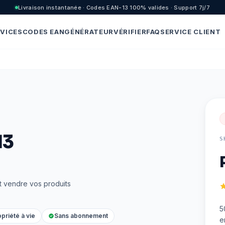
Livraison instantanée · Codes EAN-13 100% valides · Support 7j/7
VICES
CODES EAN
GÉNÉRATEUR
VÉRIFIER
FAQ
SERVICE CLIENT
13
S
t vendre vos produits
5
priété à vie
Sans abonnement
e