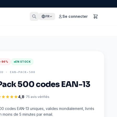
Se connecter
FR
-
94
%
EN STOCK
KU ·
EAN-PACK-500
Pack 500 codes EAN-13
4,8
· 75 avis vérifiés
00 codes EAN-13 uniques, valides mondialement, livrés
n moins de 5 minutes par email.