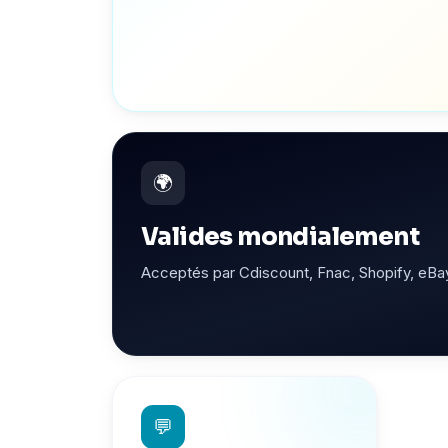
🌍
Valides mondialement
Acceptés par Cdiscount, Fnac, Shopify, eBa
💬