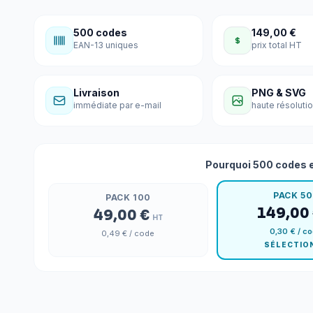
500 codes
149,00 €
EAN-13 uniques
prix total HT
Livraison
PNG & SVG
immédiate par e-mail
haute résolutio
Pourquoi 500 codes e
PACK 5
PACK 100
149,00
49,00 €
HT
0,30 €
/ c
0,49 €
/ code
SÉLECTIO