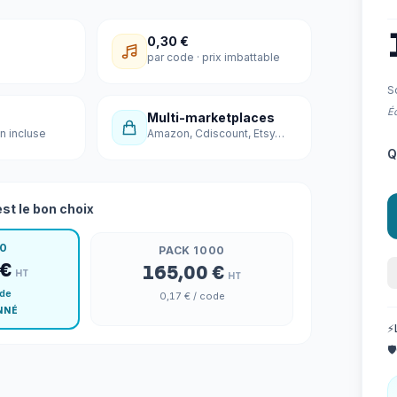
0,30 €
par code · prix imbattable
S
Éc
Multi-marketplaces
n incluse
Amazon, Cdiscount, Etsy…
Q
st le bon choix
00
PACK 1000
 €
165,00 €
HT
HT
ode
0,17 €
/ code
NNÉ
⚡
🛡️