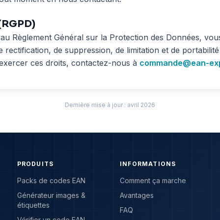
 (RGPD)
u Règlement Général sur la Protection des Données, vous
e rectification, de suppression, de limitation et de portabilit
exercer ces droits, contactez-nous à
commande@ean-exp
Dernière mise à jour : avril 2026
PRODUITS
INFORMATIONS
Packs de codes EAN
Comment ça marche
Générateur images &
Avantages
étiquettes
FAQ
Vérifier un code EAN