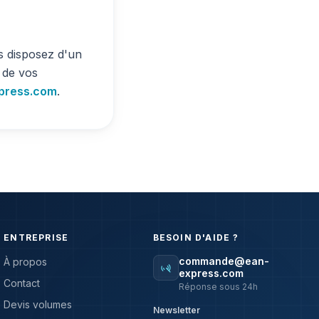
 disposez d'un
é de vos
ress.com
.
ENTREPRISE
BESOIN D'AIDE ?
commande@ean-
À propos
express.com
Contact
Réponse sous 24h
Devis volumes
Newsletter