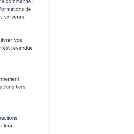
tre commande :
nformations de
os serveurs.
livrer vos
 n'est revendue
ionnement
acking tiers
sactions
r leur