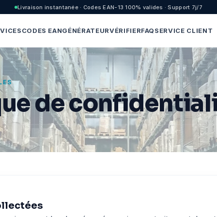
Livraison instantanée · Codes EAN-13 100% valides · Support 7j/7
VICES
CODES EAN
GÉNÉRATEUR
VÉRIFIER
FAQ
SERVICE CLIENT
LES
que de confidential
llectées