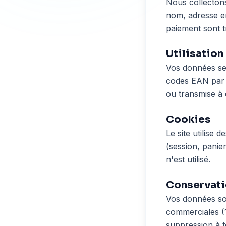
Nous collecton
nom, adresse em
paiement sont t
Utilisatio
Vos données ser
codes EAN par e
ou transmise à 
Cookies
Le site utilise
(session, panie
n'est utilisé.
Conservat
Vos données son
commerciales (
suppression à 