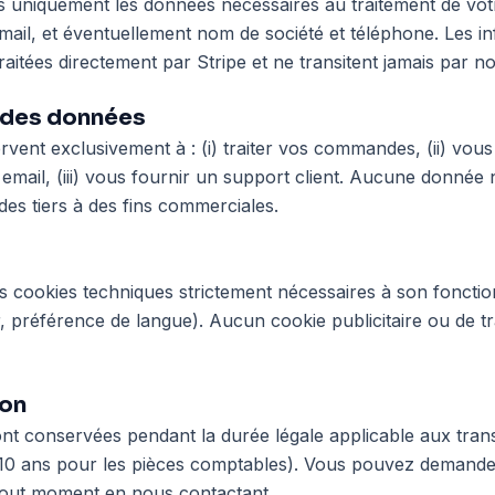
s uniquement les données nécessaires au traitement de vo
ail, et éventuellement nom de société et téléphone. Les i
raitées directement par Stripe et ne transitent jamais par n
n des données
vent exclusivement à : (i) traiter vos commandes, (ii) vous 
mail, (iii) vous fournir un support client. Aucune donnée
des tiers à des fins commerciales.
 des cookies techniques strictement nécessaires à son fonct
r, préférence de langue). Aucun cookie publicitaire ou de tr
ion
t conservées pendant la durée légale applicable aux tran
10 ans pour les pièces comptables). Vous pouvez demande
tout moment en nous contactant.