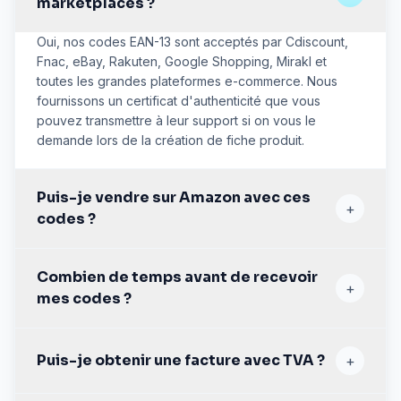
marketplaces ?
Oui, nos codes EAN-13 sont acceptés par Cdiscount,
Fnac, eBay, Rakuten, Google Shopping, Mirakl et
toutes les grandes plateformes e-commerce. Nous
fournissons un certificat d'authenticité que vous
pouvez transmettre à leur support si on vous le
demande lors de la création de fiche produit.
Puis-je vendre sur Amazon avec ces
+
codes ?
Nos codes conviennent à la grande majorité des
Combien de temps avant de recevoir
plateformes : eBay, Etsy, Shopify, Cdiscount, Fnac,
+
Rakuten, WooCommerce, etc. Amazon est un cas
mes codes ?
particulier : pour le référencement de marque (Brand
Registry), Amazon exige des codes enregistrés à
En moyenne 2 à 5 minutes après confirmation du
votre nom auprès d'un organisme officiel, ce qui n'est
paiement. Si vous n'avez rien reçu après 15 minutes,
Puis-je obtenir une facture avec TVA ?
+
pas le cas de nos codes. Si Amazon est votre canal
contactez-nous : nous résolvons sous 1 heure ouvrée.
principal, vous pouvez demander une exemption