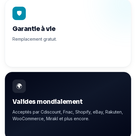
🛡️
Garantie à vie
Remplacement gratuit.
🌍
Valides mondialement
Acceptés par Cdiscount, Fnac, Shopify, eBay, Rakuten,
WooCommerce, Mirakl et plus encore.