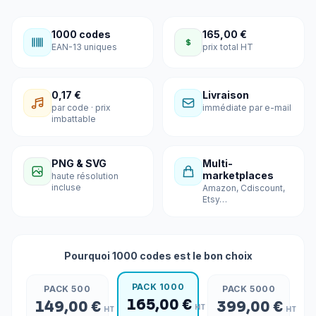
1000 codes
165,00 €
EAN-13 uniques
prix total HT
0,17 €
Livraison
par code · prix
immédiate par e-mail
imbattable
PNG & SVG
Multi-
marketplaces
haute résolution
incluse
Amazon, Cdiscount,
Etsy…
Pourquoi 1000 codes est le bon choix
PACK 1000
PACK 500
PACK 5000
165,00 €
149,00 €
399,00 €
HT
HT
HT