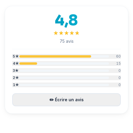
4,8
★
★
★
★
★
★
★
★
★
★
75 avis
5
★
60
4
★
15
3
★
0
2
★
0
1
★
0
✏️
Écrire un avis