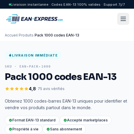
Livraison instantanée · Codes EAN-13 100% valides · Support 7j/7
Accueil
/
Produits
/
Pack 1000 codes EAN-13
LIVRAISON IMMÉDIATE
SKU ·
EAN-PACK-1000
Pack 1000 codes EAN-13
4,8
· 75 avis vérifiés
Obtenez 1000 codes-barres EAN-13 uniques pour identifier et
vendre vos produits partout dans le monde.
Format EAN-13 standard
Accepté marketplaces
Propriété à vie
Sans abonnement