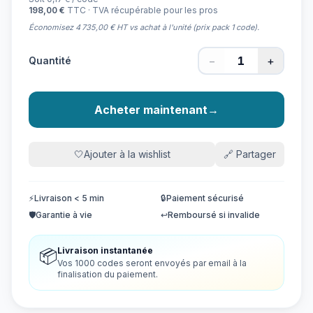
198,00 €
TTC · TVA récupérable pour les pros
Économisez 4 735,00 € HT vs achat à l'unité (prix pack 1 code).
−
+
Quantité
Acheter maintenant
→
🤍
Ajouter à la wishlist
🔗
Partager
⚡
Livraison < 5 min
🔒
Paiement sécurisé
🛡️
Garantie à vie
↩️
Remboursé si invalide
Livraison instantanée
📦
Vos 1000 codes seront envoyés par email à la
finalisation du paiement.