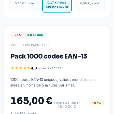
0,17 €
/ code
0,30 €
/ code
0,08 €
/ code
SÉLECTIONNÉ
-
97
%
EN STOCK
SKU ·
EAN-PACK-1000
Pack 1000 codes EAN-13
4,8
· 75 avis vérifiés
1000 codes EAN-13 uniques, valides mondialement,
livrés en moins de 5 minutes par email.
165,00 €
HT
−
97
%
PRIX À L'UNITÉ
4 900,00 €
Soit 0,17 € / code
·