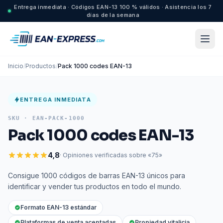
Entrega inmediata · Códigos EAN-13 100 % válidos · Asistencia los 7
días de la semana
Inicio
/
Productos
/
Pack 1000 codes EAN-13
ENTREGA INMEDIATA
SKU ·
EAN-PACK-1000
Pack 1000 codes EAN-13
4,8
· Opiniones verificadas sobre «75»
Consigue 1000 códigos de barras EAN-13 únicos para
identificar y vender tus productos en todo el mundo.
Formato EAN-13 estándar
Plataformas de venta aceptadas
Propiedad vitalicia