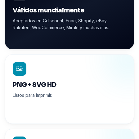
Válidos mundialmente
Aceptados en Cdiscount, Fnac, Shopify, eBay,
Rakuten, WooCommerce, Mirakl y muchas más.
🖼️
PNG + SVG HD
Listos para imprimir.