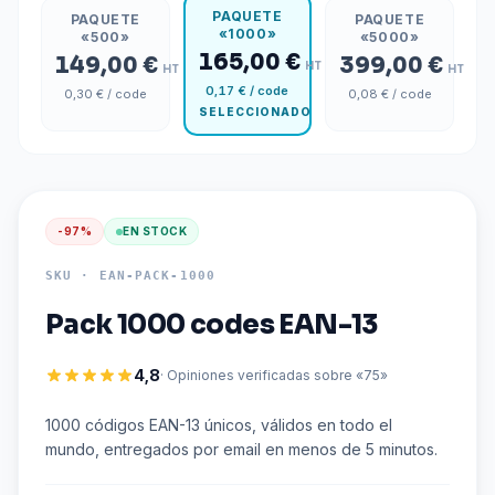
PAQUETE
PAQUETE
PAQUETE
«1000»
«500»
«5000»
165,00 €
149,00 €
399,00 €
HT
HT
HT
0,17 €
/ code
0,30 €
/ code
0,08 €
/ code
SELECCIONADO
-
97
%
EN STOCK
SKU ·
EAN-PACK-1000
Pack 1000 codes EAN-13
4,8
· Opiniones verificadas sobre «75»
1000 códigos EAN-13 únicos, válidos en todo el
mundo, entregados por email en menos de 5 minutos.