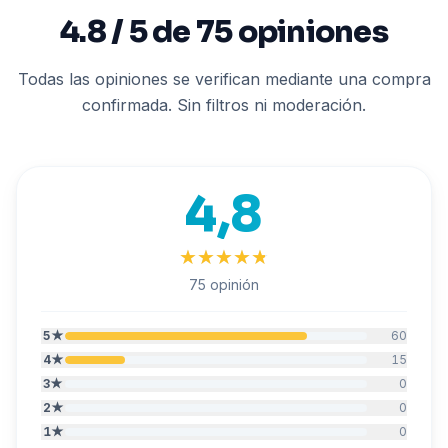
4.8 / 5 de 75 opiniones
Todas las opiniones se verifican mediante una compra
confirmada. Sin filtros ni moderación.
4,8
★
★
★
★
★
★
★
★
★
★
75 opinión
5
★
60
4
★
15
3
★
0
2
★
0
1
★
0