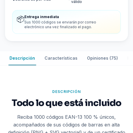
válido
Entrega inmediata
📦
Sus 1000 códigos se enviarán por correo
electrónico una vez finalizado el pago.
Descripción
Características
Opiniones (75)
Pr
DESCRIPCIÓN
Todo lo que está incluido
Reciba 1000 códigos EAN-13 100 % únicos,
acompañados de sus códigos de barras en alta
definición (PNG + SVG vectorial) y de un certificado