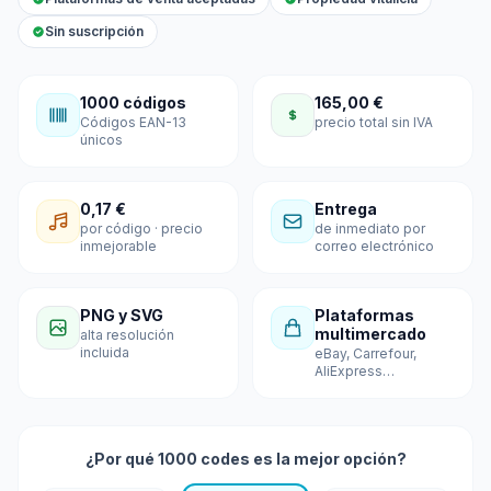
Sin suscripción
1000 códigos
165,00 €
Códigos EAN-13
precio total sin IVA
únicos
0,17 €
Entrega
por código · precio
de inmediato por
inmejorable
correo electrónico
PNG y SVG
Plataformas
multimercado
alta resolución
incluida
eBay, Carrefour,
AliExpress…
¿Por qué 1000 codes es la mejor opción?