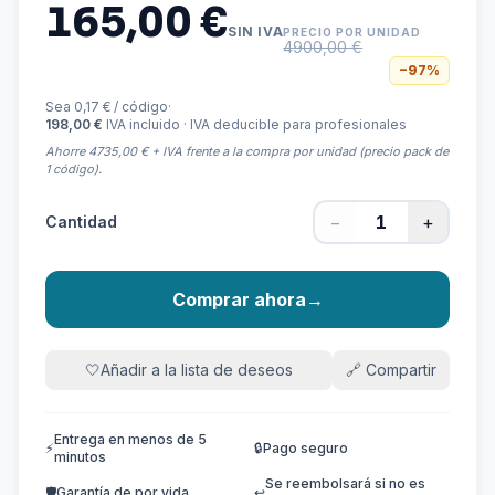
165,00 €
SIN IVA
PRECIO POR UNIDAD
4900,00 €
−
97
%
Sea 0,17 € / código
·
198,00 €
IVA incluido · IVA deducible para profesionales
Ahorre 4735,00 € + IVA frente a la compra por unidad (precio pack de
1 código).
−
+
Cantidad
Comprar ahora
→
🤍
Añadir a la lista de deseos
🔗
Compartir
Entrega en menos de 5
⚡
🔒
Pago seguro
minutos
Se reembolsará si no es
🛡️
Garantía de por vida
↩️