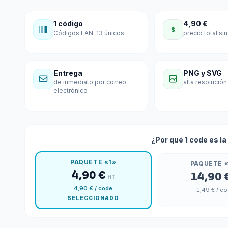
1 código
4,90 €
Códigos EAN-13 únicos
precio total sin
Entrega
PNG y SVG
de inmediato por correo
alta resolución
electrónico
¿Por qué 1 code es l
PAQUETE «1»
PAQUETE 
4,90 €
14,90 
HT
4,90 €
/ code
1,49 €
/ c
SELECCIONADO