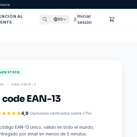
semana
Iniciar
ENCIÓN AL
ES
IENTE
sesión
EN STOCK
KU ·
EAN-PACK-1
1 code EAN-13
4,8
· Opiniones verificadas sobre «75»
 código EAN-13 único, válido en todo el mundo,
ntregado por email en menos de 5 minutos.