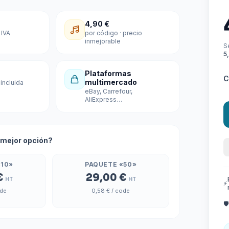
4,90 €
 IVA
por código · precio
inmejorable
S
5
Plataformas
C
multimercado
 incluida
eBay, Carrefour,
AliExpress…
a mejor opción?
«10»
PAQUETE «50»
€
29,00 €
HT
HT
⚡
ode
0,58 €
/ code
🛡️