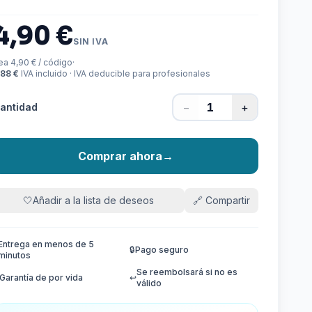
4,90 €
SIN IVA
ea 4,90 € / código
·
,88 €
IVA incluido · IVA deducible para profesionales
−
+
antidad
Comprar ahora
→
🤍
Añadir a la lista de deseos
🔗
Compartir
Entrega en menos de 5
🔒
Pago seguro
minutos
Se reembolsará si no es
Garantía de por vida
↩️
válido