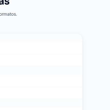
as
formatos.