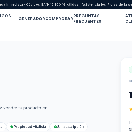
ega inmediata · Códigos EAN-13 100 % válidos · Asistencia los 7 días de la 
IGOS
PREGUNTAS
AT
GENERADOR
COMPROBAR
FRECUENTES
CL
S
 y vender tu producto en
1
as
Propiedad vitalicia
Sin suscripción
e