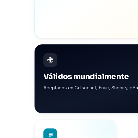
🌍
Válidos mundialmente
Aceptados en Cdiscount, Fnac, Shopify, e
💬