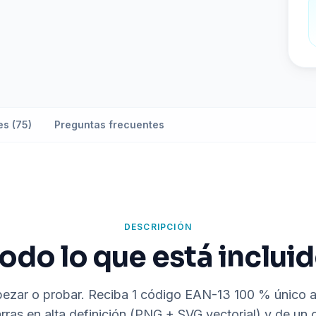
es (75)
Preguntas frecuentes
DESCRIPCIÓN
odo lo que está inclui
pezar o probar. Reciba 1 código EAN-13 100 % único
ras en alta definición (PNG + SVG vectorial) y de un 