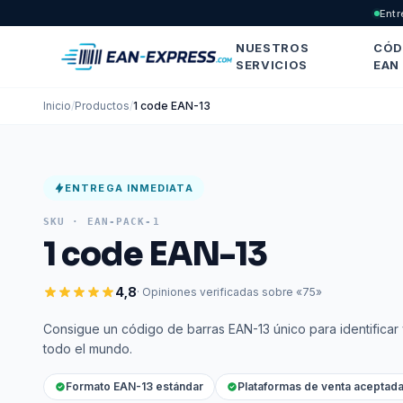
Entr
NUESTROS
CÓD
SERVICIOS
EAN
Inicio
/
Productos
/
1 code EAN-13
ENTREGA INMEDIATA
SKU ·
EAN-PACK-1
1 code EAN-13
4,8
· Opiniones verificadas sobre «75»
Consigue un código de barras EAN-13 único para identificar
todo el mundo.
Formato EAN-13 estándar
Plataformas de venta aceptad