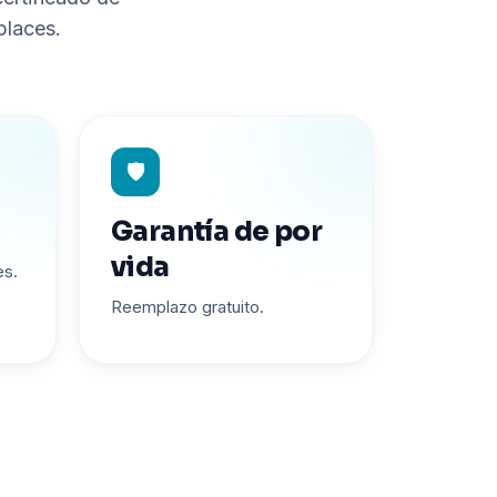
places.
🛡️
Garantía de por
vida
es.
Reemplazo gratuito.